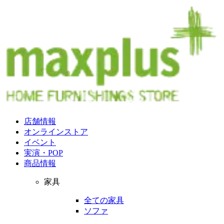
店舗情報
オンラインストア
イベント
実演・POP
商品情報
家具
全ての家具
ソファ