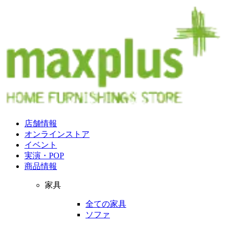
店舗情報
オンラインストア
イベント
実演・POP
商品情報
家具
全ての家具
ソファ