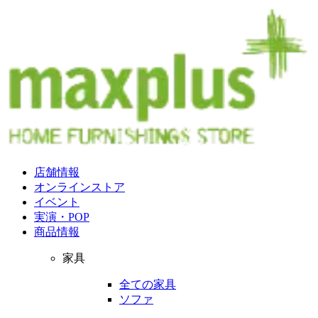
店舗情報
オンラインストア
イベント
実演・POP
商品情報
家具
全ての家具
ソファ