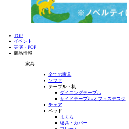
TOP
イベント
実演・POP
商品情報
家具
全ての家具
ソファ
テーブル・机
ダイニングテーブル
サイドテーブル/オフィスデスク
チェア
ベッド
まくら
寝具・カバー
フレーム