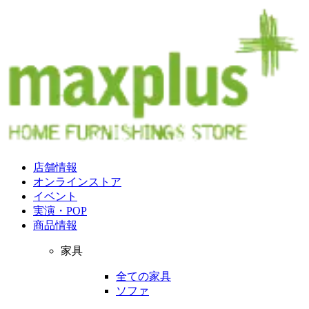
店舗情報
オンラインストア
イベント
実演・POP
商品情報
家具
全ての家具
ソファ