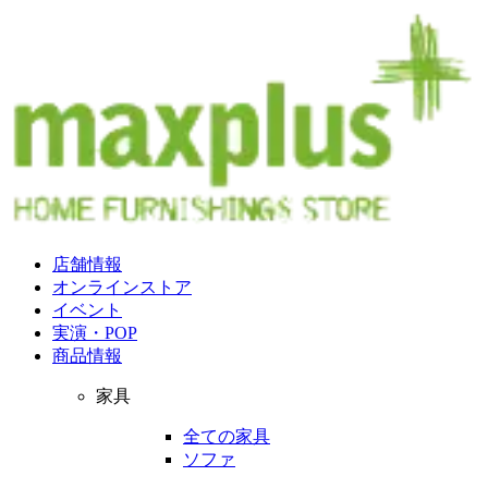
店舗情報
オンラインストア
イベント
実演・POP
商品情報
家具
全ての家具
ソファ