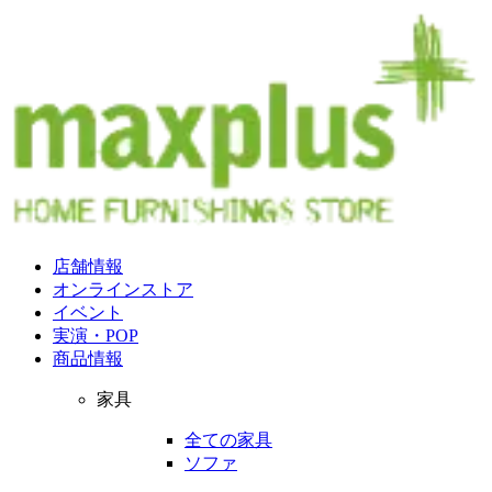
店舗情報
オンラインストア
イベント
実演・POP
商品情報
家具
全ての家具
ソファ