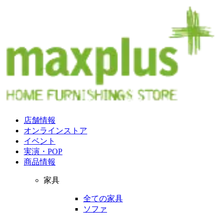
店舗情報
オンラインストア
イベント
実演・POP
商品情報
家具
全ての家具
ソファ