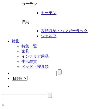
カーテン
カーテン
収納
衣類収納・ハンガーラック
シェルフ
特集
特集一覧
家具
インテリア用品
生活雑貨
ベッド・寝具類
検
索:
検
索:
×