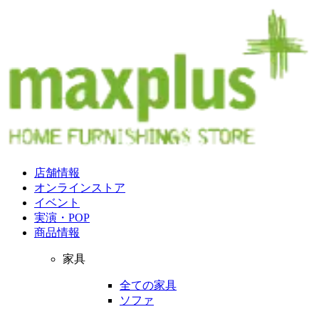
店舗情報
オンラインストア
イベント
実演・POP
商品情報
家具
全ての家具
ソファ