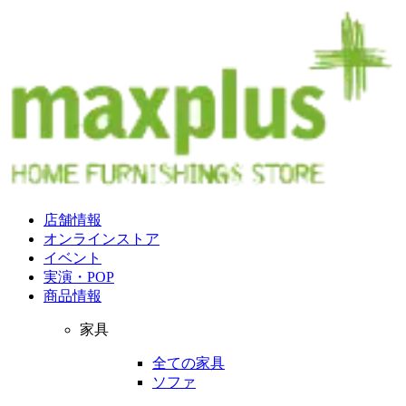
店舗情報
オンラインストア
イベント
実演・POP
商品情報
家具
全ての家具
ソファ