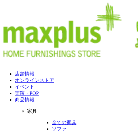
店舗情報
オンラインストア
イベント
実演・POP
商品情報
家具
全ての家具
ソファ