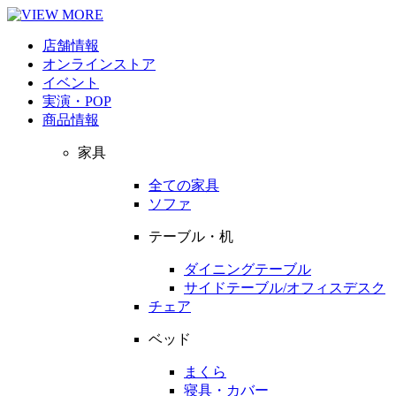
店舗情報
オンラインストア
イベント
実演・POP
商品情報
家具
全ての家具
ソファ
テーブル・机
ダイニングテーブル
サイドテーブル/オフィスデスク
チェア
ベッド
まくら
寝具・カバー