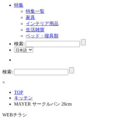
特集
特集一覧
家具
インテリア用品
生活雑貨
ベッド・寝具類
検索:
検索:
×
TOP
キッチン
MAYER サークルパン 26cm
WEBチラシ