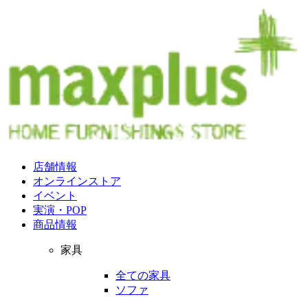
店舗情報
オンラインストア
イベント
実演・POP
商品情報
家具
全ての家具
ソファ