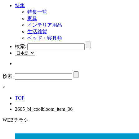
特集
特集一覧
家具
インテリア用品
生活雑貨
ベッド・寝具類
検索:
検索:
×
TOP
2605_bl_coolbloom_item_06
WEBチラシ