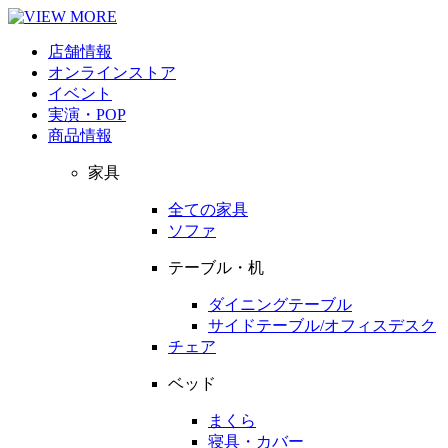
店舗情報
オンラインストア
イベント
実演・POP
商品情報
家具
全ての家具
ソファ
テーブル・机
ダイニングテーブル
サイドテーブル/オフィスデスク
チェア
ベッド
まくら
寝具・カバー