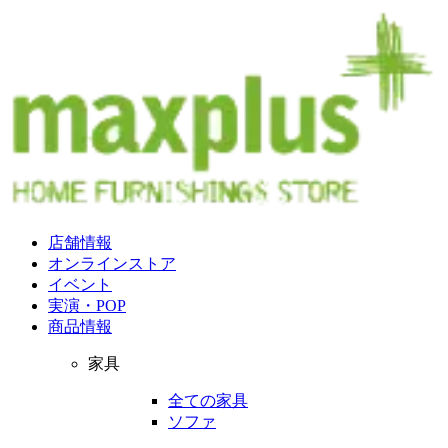
店舗情報
オンラインストア
イベント
実演・POP
商品情報
家具
全ての家具
ソファ