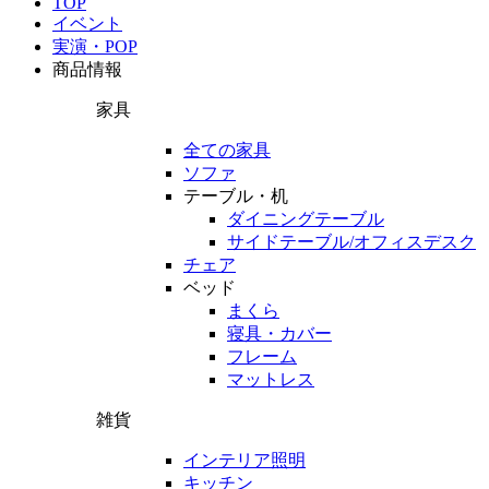
TOP
イベント
実演・POP
商品情報
家具
全ての家具
ソファ
テーブル・机
ダイニングテーブル
サイドテーブル/オフィスデスク
チェア
ベッド
まくら
寝具・カバー
フレーム
マットレス
雑貨
インテリア照明
キッチン