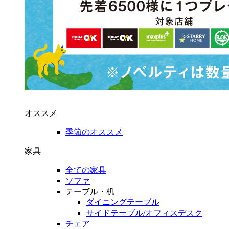
オススメ
季節のオススメ
家具
全ての家具
ソファ
テーブル・机
ダイニングテーブル
サイドテーブル/オフィスデスク
チェア