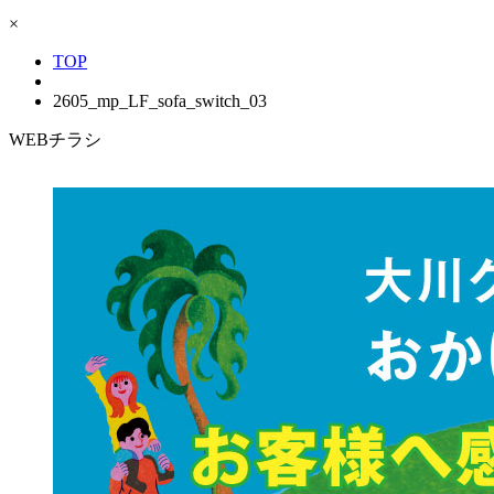
×
TOP
2605_mp_LF_sofa_switch_03
WEBチラシ