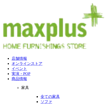
店舗情報
オンラインストア
イベント
実演・POP
商品情報
家具
全ての家具
ソファ