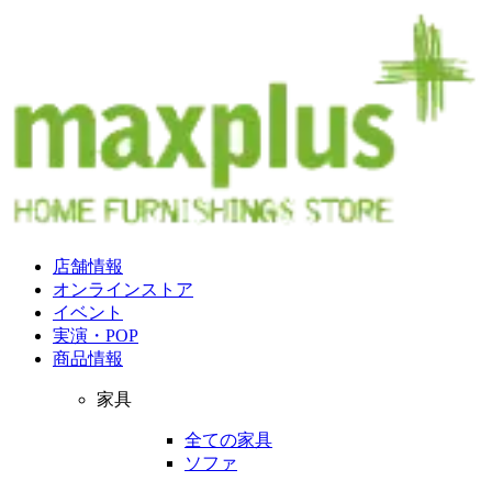
店舗情報
オンラインストア
イベント
実演・POP
商品情報
家具
全ての家具
ソファ