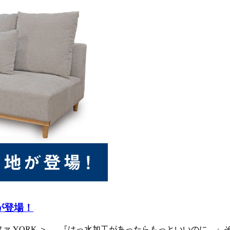
が登場！
ろぐソファ YORK ＞ 『はっ水加工があったらもっといいの