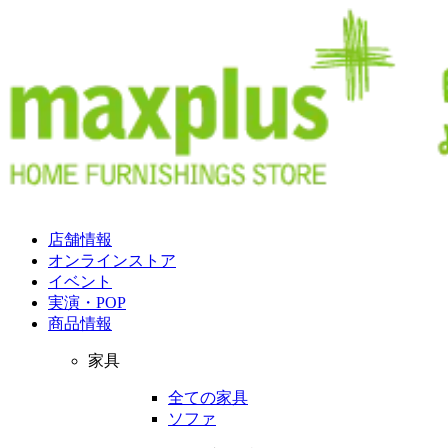
店舗情報
オンラインストア
イベント
実演・POP
商品情報
家具
全ての家具
ソファ