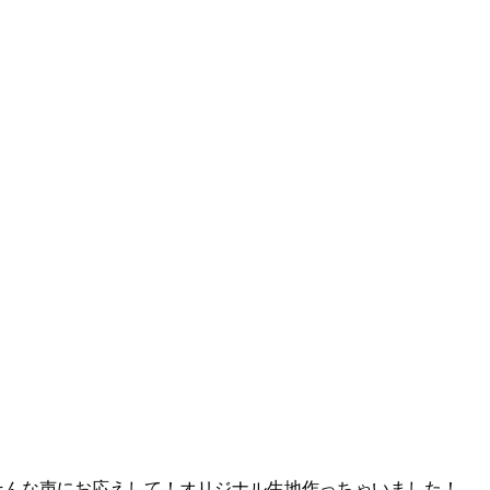
に…』そんな声にお応えして！オリジナル生地作っちゃいました！