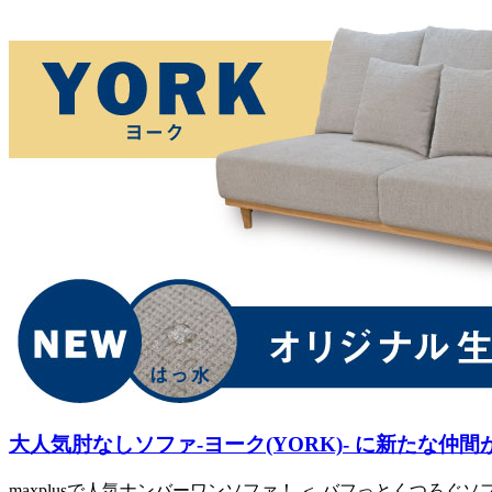
大人気肘なしソファ-ヨーク(YORK)- に新たな仲間
maxplusで人気ナンバーワンソファ！ ＜ バフっとくつ