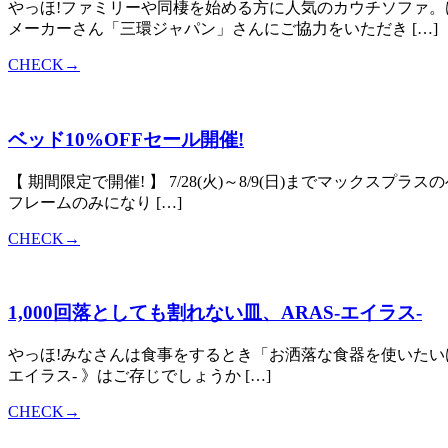
やっほ!ファミリーや同棲を始める方に人気のカウチソファ。
メーカーさん「三環ジャパン」さんにご協力をいただき […]
CHECK→
ベッド10%OFFセール開催!
【 期間限定で開催! 】 7/28(火)～8/9(日)までマックス
フレームのみになり […]
CHECK→
1,000回落としても割れない皿、ARAS-エイラス-
やっほ!みなさんは食事をするとき「お洒落な食器を使いたいけ
エイラス- 》はご存じでしょうか […]
CHECK→