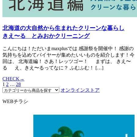
北海道の大自然から生まれたクリーンな暮らし
きえ〜る とみおかクリーニング
こんにちは！ただいまmaxplusでは 感謝祭を開催中！ 感謝の
気持ちを込めてバイヤーが集めたいいものを紹介します！今
回は、 北海道編！ さあ！レッツゴー！ まずは、 きえ〜
る え、きえ〜るってなに？ ふむふむ！ […]
CHECK→
1
2
…
28
オンラインストア
WEBチラシ