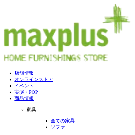
店舗情報
オンラインストア
イベント
実演・POP
商品情報
家具
全ての家具
ソファ