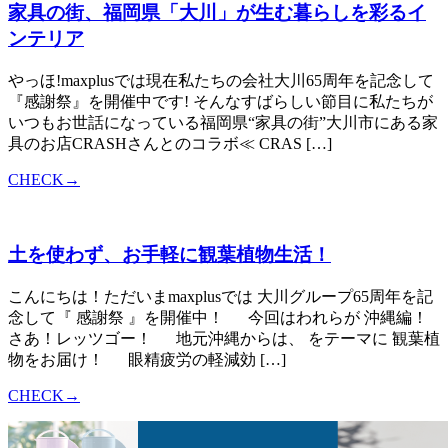
家具の街、福岡県「大川」が生む暮らしを彩るイ
ンテリア
やっほ!maxplusでは現在私たちの会社大川65周年を記念して
『感謝祭』を開催中です! そんなすばらしい節目に私たちが
いつもお世話になっている福岡県“家具の街”大川市にある家
具のお店CRASHさんとのコラボ≪ CRAS […]
CHECK→
土を使わず、お手軽に観葉植物生活！
こんにちは！ただいまmaxplusでは 大川グループ65周年を記
念して『 感謝祭 』を開催中！ 今回はわれらが 沖縄編！
さあ！レッツゴー！ 地元沖縄からは、 をテーマに 観葉植
物をお届け！ 眼精疲労の軽減効 […]
CHECK→