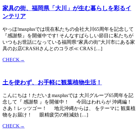
家具の街、福岡県「大川」が生む暮らしを彩るイ
ンテリア
やっほ!maxplusでは現在私たちの会社大川65周年を記念して
『感謝祭』を開催中です! そんなすばらしい節目に私たちが
いつもお世話になっている福岡県“家具の街”大川市にある家
具のお店CRASHさんとのコラボ≪ CRAS […]
CHECK→
土を使わず、お手軽に観葉植物生活！
こんにちは！ただいまmaxplusでは 大川グループ65周年を記
念して『 感謝祭 』を開催中！ 今回はわれらが 沖縄編！
さあ！レッツゴー！ 地元沖縄からは、 をテーマに 観葉植
物をお届け！ 眼精疲労の軽減効 […]
CHECK→