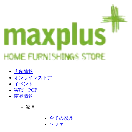
店舗情報
オンラインストア
イベント
実演・POP
商品情報
家具
全ての家具
ソファ