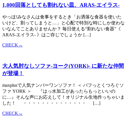
1,000回落としても割れない皿、ARAS-エイラス-
やっほ!みなさんは食事をするとき「お洒落な食器を使いた
いけど、割ってしまうと…」と心配で特別な時にしか使わな
いなんてことありませんか？ 毎日使える“割れない食器”《
ARAS-エイラス- 》はご存じでしょうか […]
CHECK→
大人気肘なしソファ-ヨーク(YORK)- に新たな仲間
が登場！
maxplusで人気ナンバーワンソファ！ ＜ バフっとくつろぐソ
ファ YORK ＞ 『はっ水加工があったらもっといいの
に…』そんな声にお応えして！オリジナル生地作っちゃいま
した！ ・・・・・・・・・・・・・・ […]
CHECK→