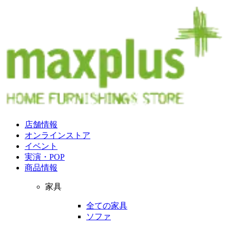
店舗情報
オンラインストア
イベント
実演・POP
商品情報
家具
全ての家具
ソファ