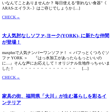
いなんてことありませんか？ 毎日使える“割れない食器”《
ARAS-エイラス- 》はご存じでしょうか […]
CHECK→
大人気肘なしソファ-ヨーク(YORK)- に新たな仲間
が登場！
maxplusで人気ナンバーワンソファ！ ＜ バフっとくつろぐソ
ファ YORK ＞ 『はっ水加工があったらもっといいの
に…』そんな声にお応えして！オリジナル生地作っちゃいま
した！ ・・・・・・・・・・・・・・ […]
CHECK→
家具の街、福岡県「大川」が生む暮らしを彩るイ
ンテリア