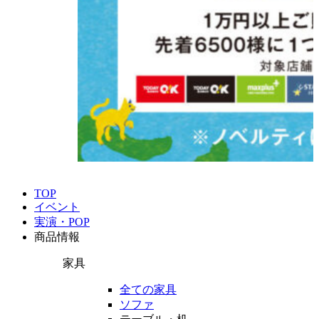
TOP
イベント
実演・POP
商品情報
家具
全ての家具
ソファ