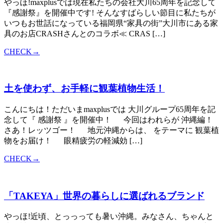
やっほ!maxplusでは現在私たちの会社大川65周年を記念して
『感謝祭』を開催中です! そんなすばらしい節目に私たちが
いつもお世話になっている福岡県“家具の街”大川市にある家
具のお店CRASHさんとのコラボ≪ CRAS […]
CHECK→
土を使わず、お手軽に観葉植物生活！
こんにちは！ただいまmaxplusでは 大川グループ65周年を記
念して『 感謝祭 』を開催中！ 今回はわれらが 沖縄編！
さあ！レッツゴー！ 地元沖縄からは、 をテーマに 観葉植
物をお届け！ 眼精疲労の軽減効 […]
CHECK→
「TAKEYA」世界の暮らしに選ばれるブランド
やっほ!近頃、とっっっても暑い沖縄。みなさん、ちゃんと