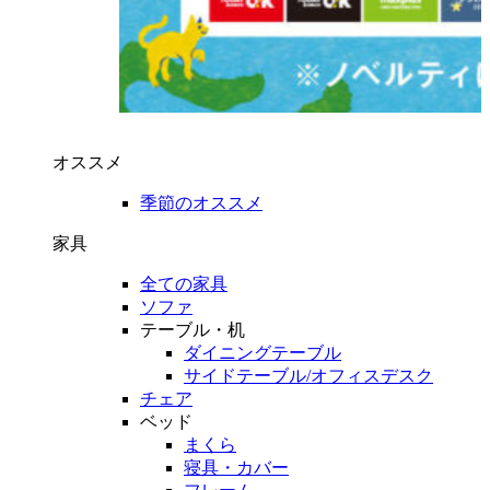
オススメ
季節のオススメ
家具
全ての家具
ソファ
テーブル・机
ダイニングテーブル
サイドテーブル/オフィスデスク
チェア
ベッド
まくら
寝具・カバー