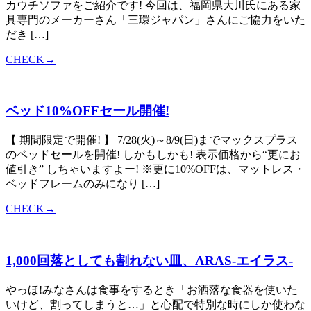
カウチソファをご紹介です! 今回は、福岡県大川氏にある家
具専門のメーカーさん「三環ジャパン」さんにご協力をいた
だき […]
CHECK→
ベッド10%OFFセール開催!
【 期間限定で開催! 】 7/28(火)～8/9(日)までマックスプラス
のベッドセールを開催! しかもしかも! 表示価格から“更にお
値引き” しちゃいますよー! ※更に10%OFFは、マットレス・
ベッドフレームのみになり […]
CHECK→
1,000回落としても割れない皿、ARAS-エイラス-
やっほ!みなさんは食事をするとき「お洒落な食器を使いた
いけど、割ってしまうと…」と心配で特別な時にしか使わな