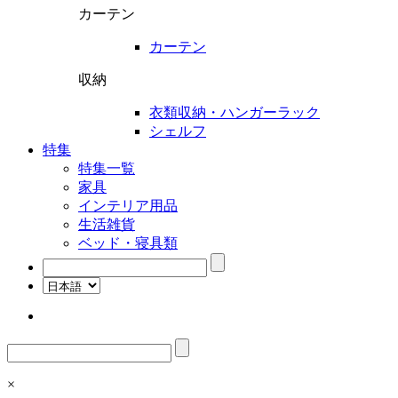
カーテン
カーテン
収納
衣類収納・ハンガーラック
シェルフ
特集
特集一覧
家具
インテリア用品
生活雑貨
ベッド・寝具類
検
索:
検
索:
×