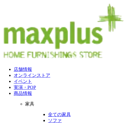
店舗情報
オンラインストア
イベント
実演・POP
商品情報
家具
全ての家具
ソファ