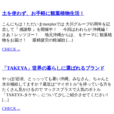
土を使わず、お手軽に観葉植物生活！
こんにちは！ただいまmaxplusでは 大川グループ65周年を記
念して『 感謝祭 』を開催中！ 今回はわれらが 沖縄編！
さあ！レッツゴー！ 地元沖縄からは、 をテーマに 観葉植
物をお届け！ 眼精疲労の軽減効 […]
CHECK→
「TAKEYA」世界の暮らしに選ばれるブランド
やっほ!近頃、とっっっても暑い沖縄。みなさん、ちゃんと
水分補給してますか？最近は“マイボトル”を持っている方を
たくさん見かけるので マックスプラスで人気のボトル
「TAKEYA-タケヤ-」について少しご紹介させてください!
[…]
CHECK→