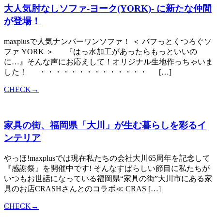
大人気肘なしソファ-ヨーク(YORK)- に新たな仲間
が登場！
maxplusで人気ナンバーワンソファ！ ＜ バフっとくつろぐソ
ファ YORK ＞ 『はっ水加工があったらもっといいの
に…』そんな声にお応えして！オリジナル生地作っちゃいま
した！ ・・・・・・・・・・・・・・ […]
CHECK→
家具の街、福岡県「大川」が生む暮らしを彩るイ
ンテリア
やっほ!maxplusでは現在私たちの会社大川65周年を記念して
『感謝祭』を開催中です! そんなすばらしい節目に私たちが
いつもお世話になっている福岡県“家具の街”大川市にある家
具のお店CRASHさんとのコラボ≪ CRAS […]
CHECK→