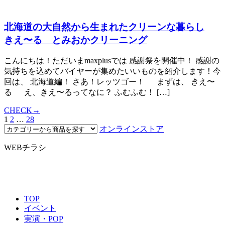
北海道の大自然から生まれたクリーンな暮らし
きえ〜る とみおかクリーニング
こんにちは！ただいまmaxplusでは 感謝祭を開催中！ 感謝の
気持ちを込めてバイヤーが集めたいいものを紹介します！今
回は、 北海道編！ さあ！レッツゴー！ まずは、 きえ〜
る え、きえ〜るってなに？ ふむふむ！ […]
CHECK→
1
2
…
28
オンラインストア
WEBチラシ
TOP
イベント
実演・POP