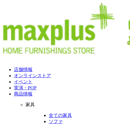
店舗情報
オンラインストア
イベント
実演・POP
商品情報
家具
全ての家具
ソファ