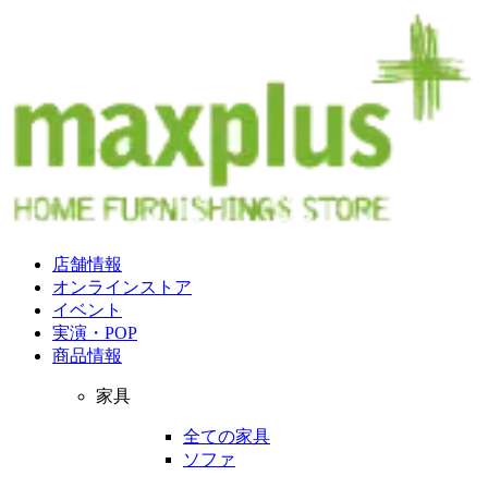
店舗情報
オンラインストア
イベント
実演・POP
商品情報
家具
全ての家具
ソファ