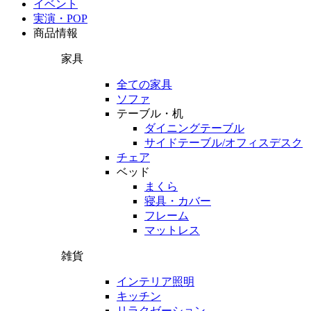
イベント
実演・POP
商品情報
家具
全ての家具
ソファ
テーブル・机
ダイニングテーブル
サイドテーブル/オフィスデスク
チェア
ベッド
まくら
寝具・カバー
フレーム
マットレス
雑貨
インテリア照明
キッチン
リラクゼーション