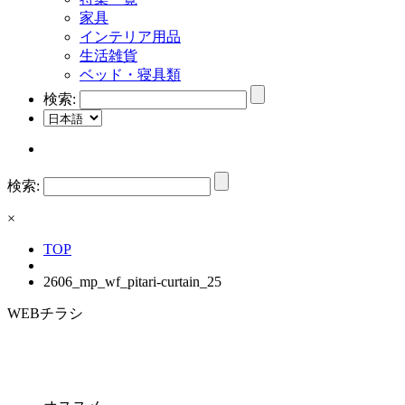
家具
インテリア用品
生活雑貨
ベッド・寝具類
検索:
検索:
×
TOP
2606_mp_wf_pitari-curtain_25
WEBチラシ