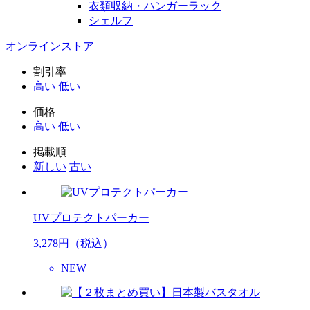
衣類収納・ハンガーラック
シェルフ
オンラインストア
割引率
高い
低い
価格
高い
低い
掲載順
新しい
古い
UVプロテクトパーカー
3,278
円（税込）
NEW