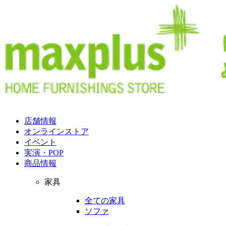
店舗情報
オンラインストア
イベント
実演・POP
商品情報
家具
全ての家具
ソファ