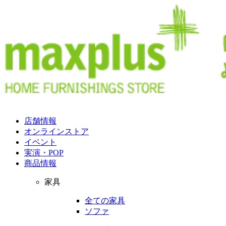
店舗情報
オンラインストア
イベント
実演・POP
商品情報
家具
全ての家具
ソファ