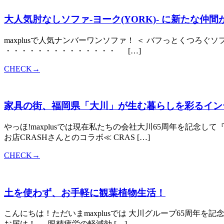
大人気肘なしソファ-ヨーク(YORK)- に新たな仲間
maxplusで人気ナンバーワンソファ！ ＜ バフっとくつ
・・・・・・・・・・・・・・ […]
CHECK→
家具の街、福岡県「大川」が生む暮らしを彩るイン
やっほ!maxplusでは現在私たちの会社大川65周年を記念
お店CRASHさんとのコラボ≪ CRAS […]
CHECK→
土を使わず、お手軽に観葉植物生活！
こんにちは！ただいまmaxplusでは 大川グループ65周年
お届け！ 眼精疲労の軽減効 […]