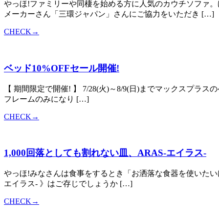
やっほ!ファミリーや同棲を始める方に人気のカウチソファ。
メーカーさん「三環ジャパン」さんにご協力をいただき […]
CHECK→
ベッド10%OFFセール開催!
【 期間限定で開催! 】 7/28(火)～8/9(日)までマックス
フレームのみになり […]
CHECK→
1,000回落としても割れない皿、ARAS-エイラス-
やっほ!みなさんは食事をするとき「お洒落な食器を使いたいけ
エイラス- 》はご存じでしょうか […]
CHECK→