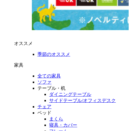
オススメ
季節のオススメ
家具
全ての家具
ソファ
テーブル・机
ダイニングテーブル
サイドテーブル/オフィスデスク
チェア
ベッド
まくら
寝具・カバー