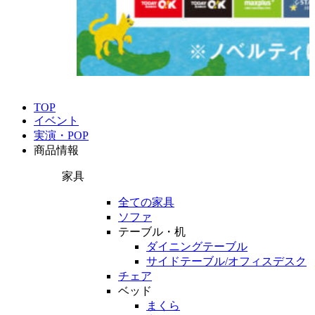
TOP
イベント
実演・POP
商品情報
家具
全ての家具
ソファ
テーブル・机
ダイニングテーブル
サイドテーブル/オフィスデスク
チェア
ベッド
まくら