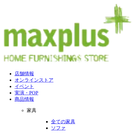
店舗情報
オンラインストア
イベント
実演・POP
商品情報
家具
全ての家具
ソファ