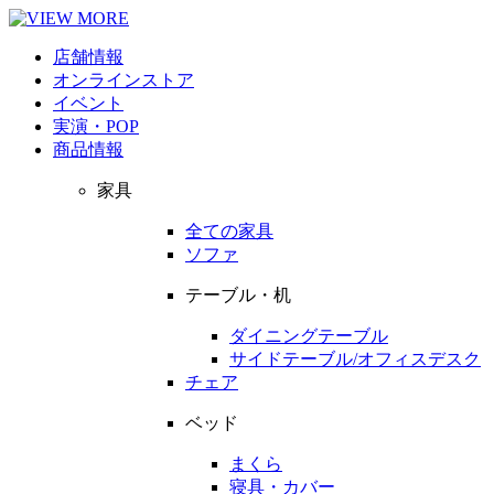
店舗情報
オンラインストア
イベント
実演・POP
商品情報
家具
全ての家具
ソファ
テーブル・机
ダイニングテーブル
サイドテーブル/オフィスデスク
チェア
ベッド
まくら
寝具・カバー