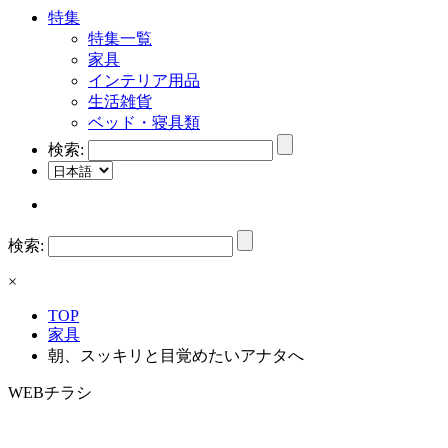
特集
特集一覧
家具
インテリア用品
生活雑貨
ベッド・寝具類
検索:
検索:
×
TOP
家具
朝、スッキリと目覚めたいアナタへ
WEBチラシ