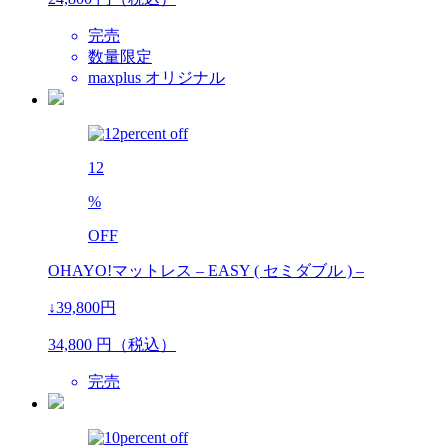
完売
数量限定
maxplus オリジナル
12
%
OFF
OHAYO!マットレス – EASY ( セミダブル ) –
↓39,800円
34,800
円（税込）
完売